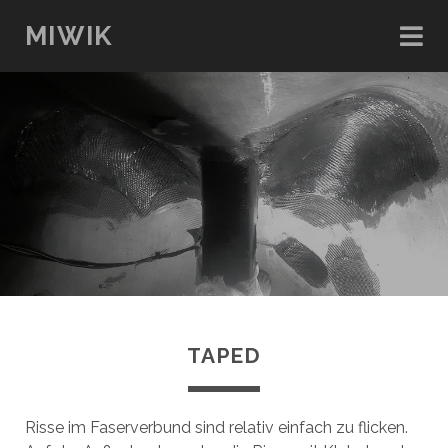
MIWIK
TAPED
Risse im Faserverbund sind relativ einfach zu flicken.