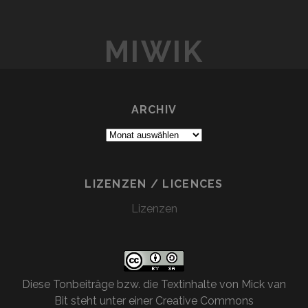
MIWIK
ARCHIV
Archiv
LIZENZEN / LICENCES
Lizenzen
Diese
Tonbeiträge bzw. die Textinhalte
von
Mick van
Bit
steht unter einer
Creative Commons