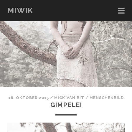
MIWIK
18. OKTOBER 2015
/
MICK VAN BIT
/
MENSCHENBILD
GIMPELEI