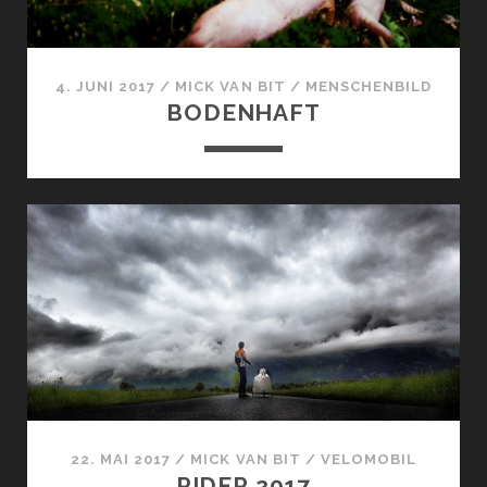
4. JUNI 2017
/
MICK VAN BIT
/
MENSCHENBILD
BODENHAFT
22. MAI 2017
/
MICK VAN BIT
/
VELOMOBIL
RIDER 2017