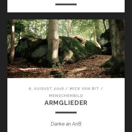
6. AUGUST 2016
/
MICK VAN BIT
/
MENSCHENBILD
ARMGLIEDER
Danke an AnB