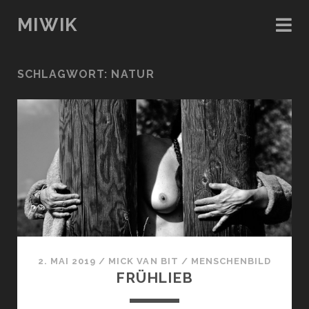
MIWIK
SCHLAGWORT:
NATUR
2. MAI 2019
/
MICK VAN BIT
/
MENSCHENBILD
FRÜHLIEB