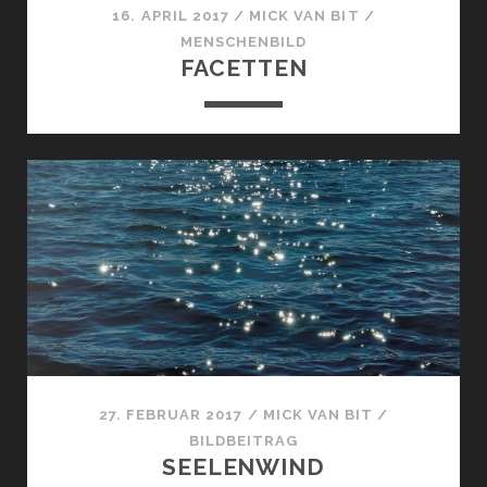
16. APRIL 2017
/
MICK VAN BIT
/
MENSCHENBILD
FACETTEN
27. FEBRUAR 2017
/
MICK VAN BIT
/
BILDBEITRAG
SEELENWIND