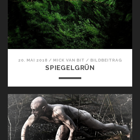
20. MAI 2018
/
MICK VAN BIT
/
BILDBEITRAG
SPIEGELGRÜN