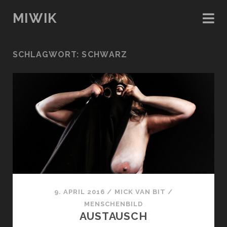
MIWIK
SCHLAGWORT:
SCHWARZ
9. APRIL 2016
/
MICK VAN BIT
/
MENSCHENBILD
AUSTAUSCH