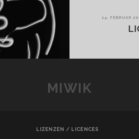
14. FEBRUAR 20
LI
MIWIK
LIZENZEN / LICENCES