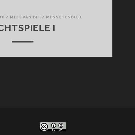
16
/
MICK VAN BIT
/
MENSCHENBILD
CHTSPIELE I