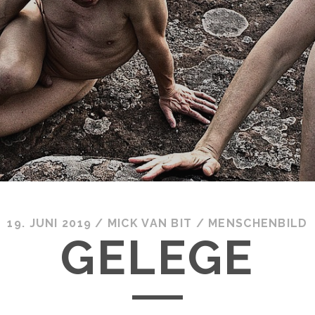
19. JUNI 2019
/
MICK VAN BIT
/
MENSCHENBILD
GELEGE