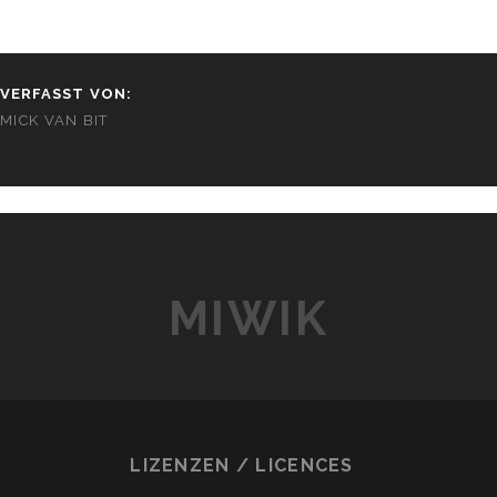
VERFASST VON:
MICK VAN BIT
MIWIK
LIZENZEN / LICENCES