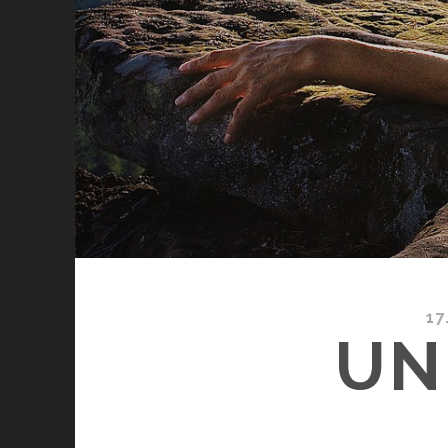
17
UN