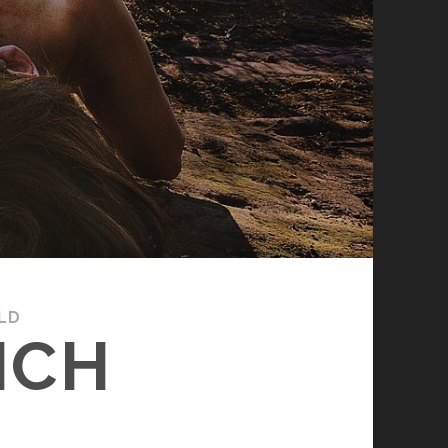
LD
ICH