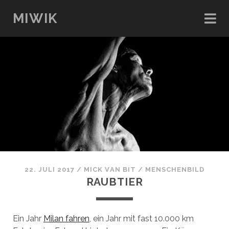
MIWIK
22. JULI 2017
/
MICK VAN BIT
/
MENSCHENBILD
RAUBTIER
Ein Jahr
Milan fahren
, ein Jahr mit fast 10.000 km