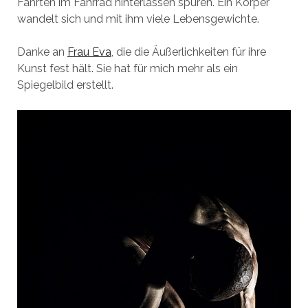
Fahrten im Fahrrad hinterlassen spuren. Ein Körper
wandelt sich und mit ihm viele Lebensgewichte.
Danke an
Frau Eva
, die die Äußerlichkeiten für ihre
Kunst fest hält. Sie hat für mich mehr als ein
Spiegelbild erstellt.