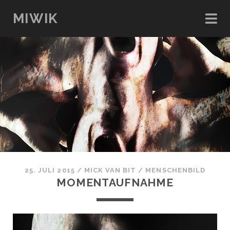
MIWIK
25. JULI 2015
/
MICK VAN BIT
/
MENSCHENBILD
MOMENTAUFNAHME