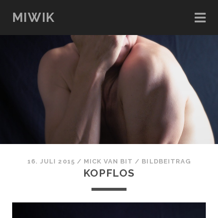
MIWIK
16. JULI 2015
/
MICK VAN BIT
/
BILDBEITRAG
KOPFLOS