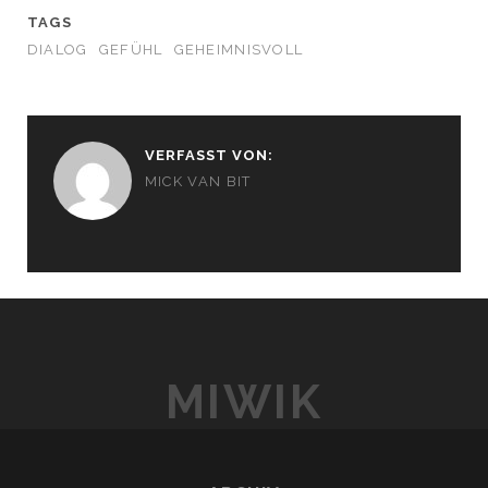
TAGS
DIALOG
GEFÜHL
GEHEIMNISVOLL
VERFASST VON:
MICK VAN BIT
MIWIK